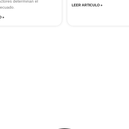
actores determinan el
LEER ARTICULO »
decuado.
O »