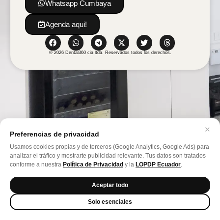
Whatsapp Cumbaya
Agenda aqui!
© 2026 Dental360 cia ltda. Reservados todos los derechos.
✕
Preferencias de privacidad
Usamos cookies propias y de terceros (Google Analytics, Google Ads) para
analizar el tráfico y mostrarte publicidad relevante. Tus datos son tratados
conforme a nuestra
Política de Privacidad
y la
LOPDP Ecuador
.
Consultorio Quito
Aceptar todo
Consultorio Cumbaya
Solo esenciales