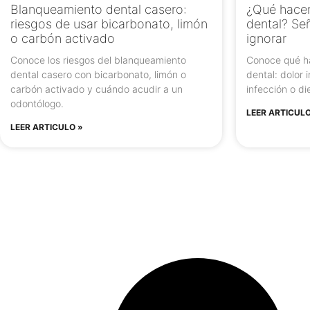
Blanqueamiento dental casero:
¿Qué hacer
riesgos de usar bicarbonato, limón
dental? Se
o carbón activado
ignorar
Conoce los riesgos del blanqueamiento
Conoce qué h
dental casero con bicarbonato, limón o
dental: dolor 
carbón activado y cuándo acudir a un
infección o di
odontólogo.
LEER ARTICULO
LEER ARTICULO »