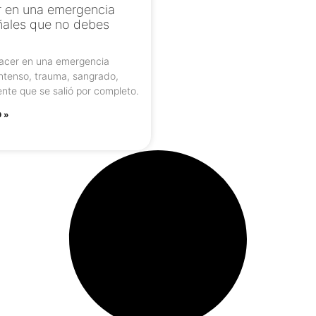
 en una emergencia
ñales que no debes
acer en una emergencia
intenso, trauma, sangrado,
ente que se salió por completo.
 »