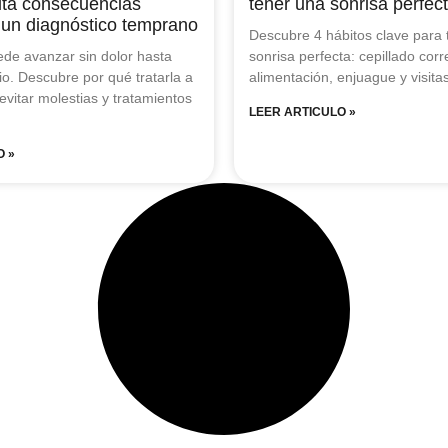
ita consecuencias
tener una sonrisa perfec
 un diagnóstico temprano
Descubre 4 hábitos clave para 
ede avanzar sin dolor hasta
sonrisa perfecta: cepillado cor
vio. Descubre por qué tratarla a
alimentación, enjuague y visitas
vitar molestias y tratamientos
LEER ARTICULO »
O »