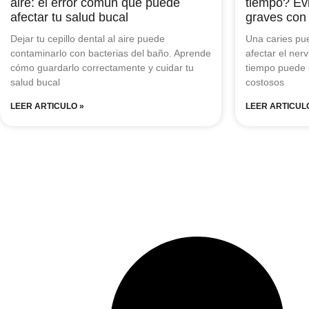
aire: el error común que puede
tiempo? Ev
afectar tu salud bucal
graves con
Dejar tu cepillo dental al aire puede
Una caries pu
contaminarlo con bacterias del baño. Aprende
afectar el ner
cómo guardarlo correctamente y cuidar tu
tiempo puede e
salud bucal
costosos
LEER ARTICULO »
LEER ARTICUL