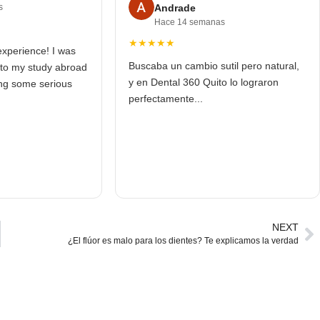
s
Andrade
Hace 14 semanas
★★★★★
experience! I was
Buscaba un cambio sutil pero natural,
into my study abroad
y en Dental 360 Quito lo lograron
ing some serious
perfectamente...
NEXT
¿El flúor es malo para los dientes? Te explicamos la verdad